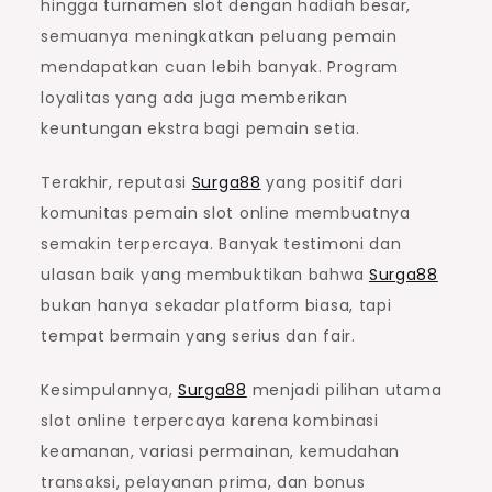
hingga turnamen slot dengan hadiah besar,
semuanya meningkatkan peluang pemain
mendapatkan cuan lebih banyak. Program
loyalitas yang ada juga memberikan
keuntungan ekstra bagi pemain setia.
Terakhir, reputasi
Surga88
yang positif dari
komunitas pemain slot online membuatnya
semakin terpercaya. Banyak testimoni dan
ulasan baik yang membuktikan bahwa
Surga88
bukan hanya sekadar platform biasa, tapi
tempat bermain yang serius dan fair.
Kesimpulannya,
Surga88
menjadi pilihan utama
slot online terpercaya karena kombinasi
keamanan, variasi permainan, kemudahan
transaksi, pelayanan prima, dan bonus